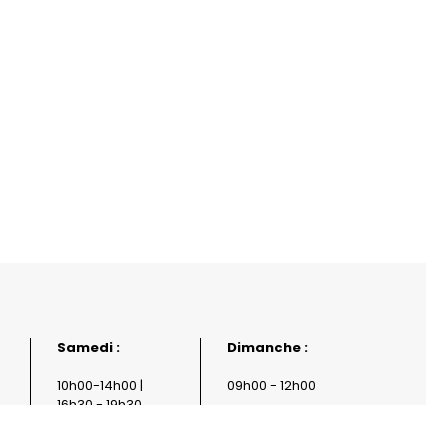
reca
Samedi :
Dimanche :
10h00-14h00 |
09h00 - 12h00
16h30 - 19h30