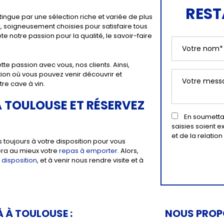
REST
ingue par une sélection riche et variée de plus
x
, soigneusement choisies pour satisfaire tous
te notre passion pour la qualité, le savoir-faire
te passion avec vous, nos clients. Ainsi,
ion où vous pouvez venir découvrir et
tre cave à vin.
 TOULOUSE ET RÉSERVEZ
En soumettan
saisies soient 
et de la relati
oujours à votre disposition pour vous
era au mieux votre
repas à emporter
. Alors,
 disposition
, et à venir nous rendre visite et à
 À TOULOUSE :
NOUS PROPO