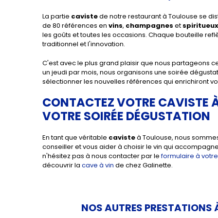
La partie
caviste
de notre restaurant à Toulouse se dist
de 80 références en
vins
,
champagnes
et
spiritueu
les goûts et toutes les occasions. Chaque bouteille reflè
traditionnel et l'innovation.
C'est avec le plus grand plaisir que nous partageons cet
un jeudi par mois, nous organisons une soirée dégustat
sélectionner les nouvelles références qui enrichiront vo
CONTACTEZ VOTRE CAVISTE À
VOTRE SOIRÉE DÉGUSTATION
En tant que véritable
caviste
à Toulouse, nous sommes t
conseiller et vous aider à choisir le vin qui accompagn
n'hésitez pas à nous contacter par le
formulaire à votre
découvrir la
cave à vin
de chez Galinette.
NOS AUTRES PRESTATIONS À