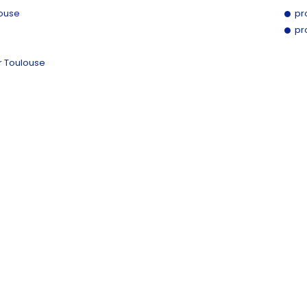
louse
pr
pr
r Toulouse