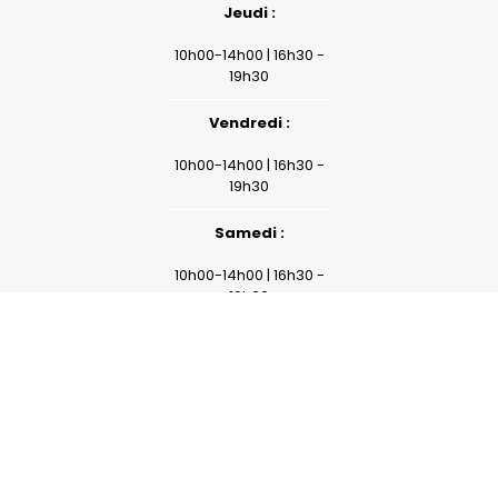
Jeudi :
10h00-14h00 | 16h30 -
19h30
Vendredi :
10h00-14h00 | 16h30 -
19h30
reca
Samedi :
10h00-14h00 | 16h30 -
19h30
Dimanche :
09h00 - 12h00
HORAIRES CÔTÉ RESTO :