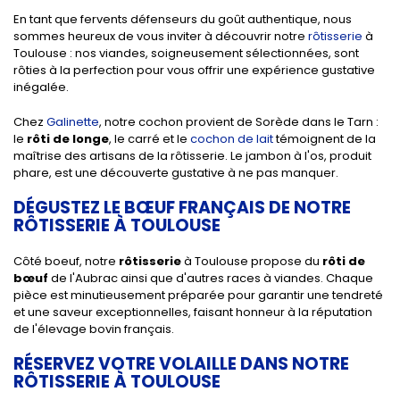
En tant que fervents défenseurs du goût authentique, nous
sommes heureux de vous inviter à découvrir notre
rôtisserie
à
Toulouse : nos viandes, soigneusement sélectionnées, sont
rôties à la perfection pour vous offrir une expérience gustative
inégalée.
Chez
Galinette
, notre cochon provient de Sorède dans le Tarn :
le
rôti de longe
, le carré et le
cochon de lait
témoignent de la
maîtrise des artisans de la rôtisserie. Le jambon à l'os, produit
phare, est une découverte gustative à ne pas manquer.
DÉGUSTEZ LE BŒUF FRANÇAIS DE NOTRE
RÔTISSERIE À TOULOUSE
Côté boeuf, notre
rôtisserie
à Toulouse propose du
rôti de
bœuf
de l'Aubrac ainsi que d'autres races à viandes. Chaque
pièce est minutieusement préparée pour garantir une tendreté
et une saveur exceptionnelles, faisant honneur à la réputation
de l'élevage bovin français.
RÉSERVEZ VOTRE VOLAILLE DANS NOTRE
RÔTISSERIE À TOULOUSE